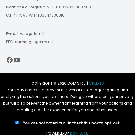
Iscrizione al Registro A.E.E. IT08020000002180
C.F. / P.IVA / VAT IT06547330016
E-mail: web@dqm.it
PEC: dqmsrl@legalmail.it
Facebook
YouTube
COPYRIGHT © 2026 DQM S.R.L. |
CREDITS
You may choose to prevent this website from aggregating and
analyzing the actions you take here. Doing so will protect your privacy,
but will also prevent the owner from learning from your actions and
creating a better experience for you and other users.
You are not opted out. Uncheck this box to opt-out.
POWERED BY
DQM S.R.L.