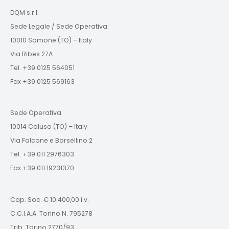
DQM s.r.l.
Sede Legale / Sede Operativa:
10010 Samone (TO) – Italy
Via Ribes 27A
Tel. +39 0125 564051
Fax +39 0125 569163
Sede Operativa:
10014 Caluso (TO) – Italy
Via Falcone e Borsellino 2
Tel. +39 011 2976303
Fax +39 011 19231370
Cap. Soc. € 10.400,00 i.v.
C.C.I.A.A. Torino N. 795278
Trib. Torino 2770/93