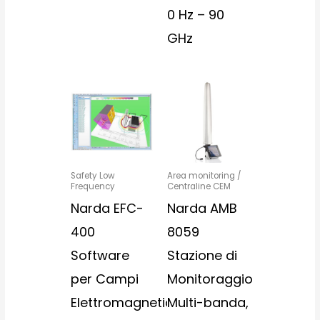
0 Hz – 90
GHz
Safety Low
Area monitoring /
Frequency
Centraline CEM
Narda EFC-
Narda AMB
400
8059
Software
Stazione di
per Campi
Monitoraggio
Elettromagnetici
Multi-banda,