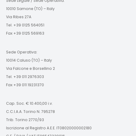
Sede Legale / Sede Operativa:
10010 Samone (TO) – Italy
Via Ribes 27A
Tel. +39 0125 564051
Fax +39 0125 569163
Sede Operativa:
10014 Caluso (TO) – Italy
Via Falcone e Borsellino 2
Tel. +39 011 2976303
Fax +39 011 19231370
Cap. Soc. € 10.400,00 i.v.
C.C.I.A.A. Torino N. 795278
Trib. Torino 2770/93
Iscrizione al Registro A.E.E. IT08020000002180