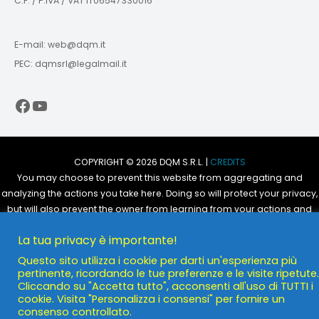
C.F. / P.IVA / VAT IT06547330016
E-mail: web@dqm.it
PEC: dqmsrl@legalmail.it
Facebook
YouTube
COPYRIGHT © 2026 DQM S.R.L. |
CREDITS
You may choose to prevent this website from aggregating and
analyzing the actions you take here. Doing so will protect your privacy,
but will also prevent the owner from learning from your actions and
creating a better experience for you and other users.
La tua privacy è importante!
You are not opted out. Uncheck this box to opt-out.
Questo sito utilizza i cookie per darti un'esperienza più
pertinente, ricordando le tue preferenze e le visite ripetute.
POWERED BY
DQM S.R.L.
Cliccando su "Accetta tutto", acconsenti all'uso di TUTTI i
cookie. Visita "Personalizza i consensi" per fornire un
consenso controllato.