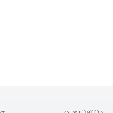
va:
Cap. Soc. € 10.400,00 i.v.