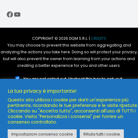
Facebook
YouTube
COPYRIGHT © 2026 DQM S.R.L. |
CREDITS
You may choose to prevent this website from aggregating and
analyzing the actions you take here. Doing so will protect your privacy,
but will also prevent the owner from learning from your actions and
creating a better experience for you and other users.
You are not opted out. Uncheck this box to opt-out.
POWERED BY
DQM S.R.L.
La tua privacy è importante!
Questo sito utilizza i cookie per darti un'esperienza più
pertinente, ricordando le tue preferenze e le visite ripetute.
Cliccando su "Accetta tutto", acconsenti all'uso di TUTTI i
cookie. Visita "Personalizza i consensi" per fornire un
consenso controllato.
Impostazioni consenso cookie
Rifiuta tutti i cookie