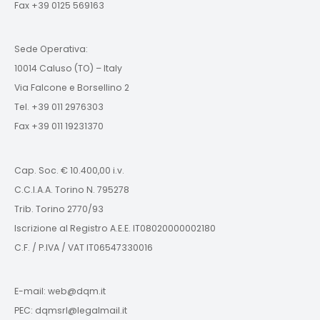
Fax +39 0125 569163
Sede Operativa:
10014 Caluso (TO) – Italy
Via Falcone e Borsellino 2
Tel. +39 011 2976303
Fax +39 011 19231370
Cap. Soc. € 10.400,00 i.v.
C.C.I.A.A. Torino N. 795278
Trib. Torino 2770/93
Iscrizione al Registro A.E.E. IT08020000002180
C.F. / P.IVA / VAT IT06547330016
E-mail: web@dqm.it
PEC: dqmsrl@legalmail.it