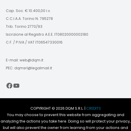
Cap. Soc. € 10.400,00 i.v.
C.C.I.A.A. Torino N. 795278
Trib. Torino 2770/93
Iscrizione al Registro A.E.E. IT08020000002180
C.F. / P.IVA / VAT IT06547330016
E-mail: web@dqm.it
PEC: dqmsrl@legalmail.it
Facebook
YouTube
COPYRIGHT © 2026 DQM S.R.L. |
CREDITS
You may choose to prevent this website from aggregating and
analyzing the actions you take here. Doing so will protect your privacy,
but will also prevent the owner from learning from your actions and