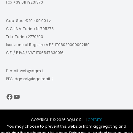
Fax +39 011 19231370
Cap. Soc. € 10.400,00 i.v.
C.C.I.A.A. Torino N. 795278
Trib. Torino 2770/93
Iscrizione al Registro A.E.E. IT08020000002180
C.F. / P.IVA / VAT IT06547330016
E-mail: web@dqm.it
PEC: dqmsrl@legalmail.it
Facebook
YouTube
COPYRIGHT © 2026 DQM S.R.L. |
CREDITS
You may choose to prevent this website from aggregating and
analyzing the actions you take here. Doing so will protect your privacy,