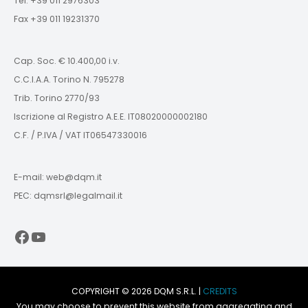
Tel. +39 011 2976303
Fax +39 011 19231370
Cap. Soc. € 10.400,00 i.v.
C.C.I.A.A. Torino N. 795278
Trib. Torino 2770/93
Iscrizione al Registro A.E.E. IT08020000002180
C.F. / P.IVA / VAT IT06547330016
E-mail: web@dqm.it
PEC: dqmsrl@legalmail.it
Facebook
YouTube
COPYRIGHT © 2026 DQM S.R.L. |
CREDITS
You may choose to prevent this website from aggregating and