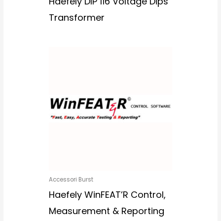
Haefely DIP 116 Voltage Dips
Transformer
Accessori Burst
Haefely WinFEAT’R Control,
Measurement & Reporting