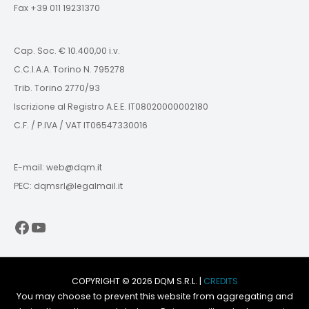
Fax +39 011 19231370
Cap. Soc. € 10.400,00 i.v.
C.C.I.A.A. Torino N. 795278
Trib. Torino 2770/93
Iscrizione al Registro A.E.E. IT08020000002180
C.F. / P.IVA / VAT IT06547330016
E-mail: web@dqm.it
PEC: dqmsrl@legalmail.it
Facebook
YouTube
COPYRIGHT © 2026 DQM S.R.L. |
CREDITS
You may choose to prevent this website from aggregating and