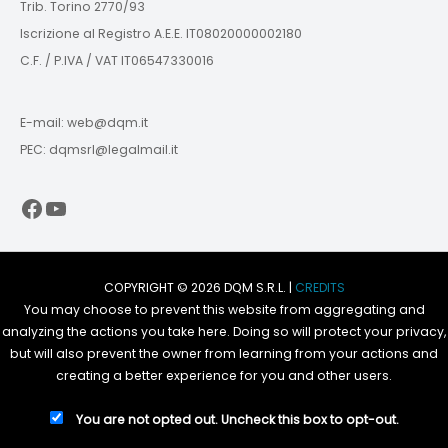
Trib. Torino 2770/93
Iscrizione al Registro A.E.E. IT08020000002180
C.F. / P.IVA / VAT IT06547330016
E-mail: web@dqm.it
PEC: dqmsrl@legalmail.it
Facebook
YouTube
COPYRIGHT © 2026 DQM S.R.L. |
CREDITS
You may choose to prevent this website from aggregating and
analyzing the actions you take here. Doing so will protect your privacy,
but will also prevent the owner from learning from your actions and
creating a better experience for you and other users.
You are not opted out. Uncheck this box to opt-out.