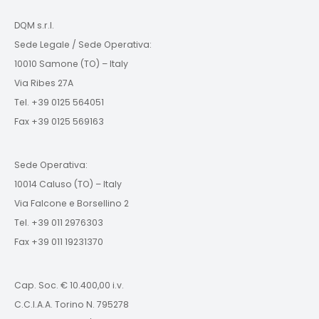
DQM s.r.l.
Sede Legale / Sede Operativa:
10010 Samone (TO) – Italy
Via Ribes 27A
Tel. +39 0125 564051
Fax +39 0125 569163
Sede Operativa:
10014 Caluso (TO) – Italy
Via Falcone e Borsellino 2
Tel. +39 011 2976303
Fax +39 011 19231370
Cap. Soc. € 10.400,00 i.v.
C.C.I.A.A. Torino N. 795278