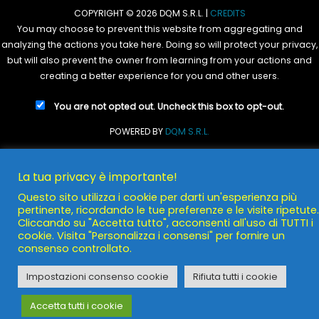
COPYRIGHT © 2026 DQM S.R.L. |
CREDITS
You may choose to prevent this website from aggregating and
analyzing the actions you take here. Doing so will protect your privacy,
but will also prevent the owner from learning from your actions and
creating a better experience for you and other users.
You are not opted out. Uncheck this box to opt-out.
POWERED BY
DQM S.R.L.
La tua privacy è importante!
Questo sito utilizza i cookie per darti un'esperienza più
pertinente, ricordando le tue preferenze e le visite ripetute.
Cliccando su "Accetta tutto", acconsenti all'uso di TUTTI i
cookie. Visita "Personalizza i consensi" per fornire un
consenso controllato.
Impostazioni consenso cookie
Rifiuta tutti i cookie
Accetta tutti i cookie