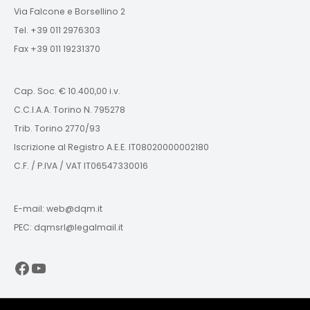
Via Falcone e Borsellino 2
Tel. +39 011 2976303
Fax +39 011 19231370
Cap. Soc. € 10.400,00 i.v.
C.C.I.A.A. Torino N. 795278
Trib. Torino 2770/93
Iscrizione al Registro A.E.E. IT08020000002180
C.F. / P.IVA / VAT IT06547330016
E-mail: web@dqm.it
PEC: dqmsrl@legalmail.it
Facebook
YouTube