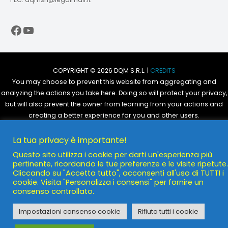
Facebook
YouTube
COPYRIGHT © 2026 DQM S.R.L. |
CREDITS
You may choose to prevent this website from aggregating and
analyzing the actions you take here. Doing so will protect your privacy,
but will also prevent the owner from learning from your actions and
creating a better experience for you and other users.
You are not opted out. Uncheck this box to opt-out.
La tua privacy è importante!
Questo sito utilizza i cookie per darti un'esperienza più
POWERED BY
DQM S.R.L.
pertinente, ricordando le tue preferenze e le visite ripetute.
Cliccando su "Accetta tutto", acconsenti all'uso di TUTTI i
cookie. Visita "Personalizza i consensi" per fornire un
consenso controllato.
Impostazioni consenso cookie
Rifiuta tutti i cookie