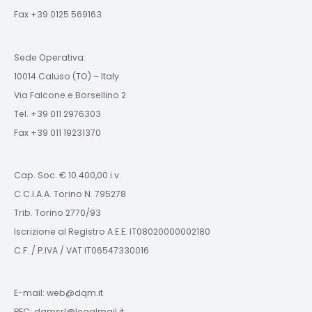
Fax +39 0125 569163
Sede Operativa:
10014 Caluso (TO) – Italy
Via Falcone e Borsellino 2
Tel. +39 011 2976303
Fax +39 011 19231370
Cap. Soc. € 10.400,00 i.v.
C.C.I.A.A. Torino N. 795278
Trib. Torino 2770/93
Iscrizione al Registro A.E.E. IT08020000002180
C.F. / P.IVA / VAT IT06547330016
E-mail: web@dqm.it
PEC: dqmsrl@legalmail.it