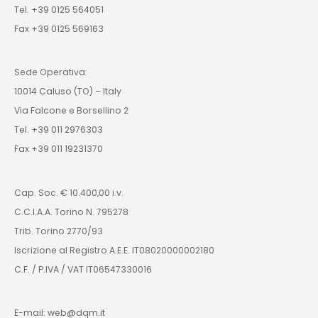
Tel. +39 0125 564051
Fax +39 0125 569163
Sede Operativa:
10014 Caluso (TO) – Italy
Via Falcone e Borsellino 2
Tel. +39 011 2976303
Fax +39 011 19231370
Cap. Soc. € 10.400,00 i.v.
C.C.I.A.A. Torino N. 795278
Trib. Torino 2770/93
Iscrizione al Registro A.E.E. IT08020000002180
C.F. / P.IVA / VAT IT06547330016
E-mail: web@dqm.it