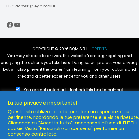
PEC: dqmsrl@legalmail.it
Facebook
YouTube
COPYRIGHT © 2026 DQM S.R.L. |
CREDITS
You may choose to prevent this website from aggregating and
analyzing the actions you take here. Doing so will protect your privacy,
but will also prevent the owner from learning from your actions and
creating a better experience for you and other users.
You are not opted out. Uncheck this box to opt-out.
POWERED BY
DQM S.R.L.
La tua privacy è importante!
Questo sito utilizza i cookie per darti un'esperienza più
pertinente, ricordando le tue preferenze e le visite ripetute.
Cliccando su "Accetta tutto", acconsenti all'uso di TUTTI i
cookie. Visita "Personalizza i consensi" per fornire un
consenso controllato.