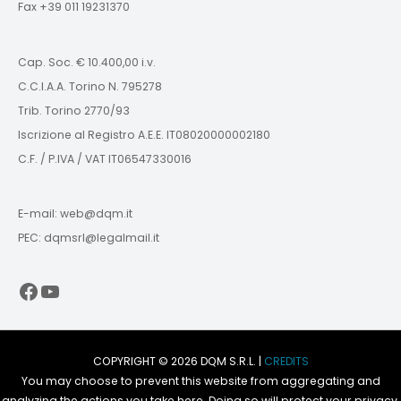
Fax +39 011 19231370
Cap. Soc. € 10.400,00 i.v.
C.C.I.A.A. Torino N. 795278
Trib. Torino 2770/93
Iscrizione al Registro A.E.E. IT08020000002180
C.F. / P.IVA / VAT IT06547330016
E-mail: web@dqm.it
PEC: dqmsrl@legalmail.it
Facebook
YouTube
COPYRIGHT © 2026 DQM S.R.L. |
CREDITS
You may choose to prevent this website from aggregating and
analyzing the actions you take here. Doing so will protect your privacy,