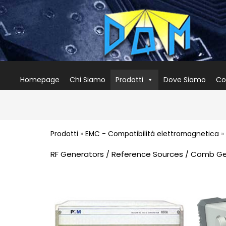
Homepage
Chi Siamo
Prodotti
Dove Siamo
Co
Prodotti
»
EMC - Compatibilità elettromagnetica
»
RF Generators / Reference Sources / Comb G