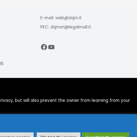
E-mail: web@dqm.it
PEC: dqmsrl@legalmail.it
Facebook
YouTube
16
ivacy, but will also prevent the owner from learning from your