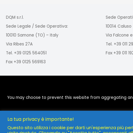
DQM s.r.l.
Sede Operati
Sede Legale / Sede Operativa:
10014 Caluso 
10010 Samone (TO) – Italy
Via Falcone e
Via Ribes 27A
Tel. +39 011 
Tel. +39 0125 564051
Fax +39 011 1
Fax +39 0125 569163
You may choose to prevent this website from aggregating and a
La tua privacy è importante!
Questo sito utilizza i cookie per darti un'esperienza più per