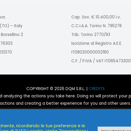
va:
Cap. Soc. € 10.400,00 i.v.
(TO) – Italy
C.C.I.A.A. Torino N. 795278
 Borsellino 2
Trib. Torino 2770/93
2976303
Iscrizione al Registro A.E.E.
9231370
IT08020000002180
C.F. / P.IVA / VAT IT065473300
COPYRIGHT © 2026 DQM S.R.L. |
CREDITS
nalyzing the actions you take here. Doing so will protect your pr
actions and creating a better experience for you and other users.
You are not opted out. Uncheck this box to opt-out.
tinente, ricordando le tue preferenze e le
POWERED BY
DQM S.R.L.