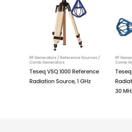
RF Generators / Reference Sources /
RF Gener
Comb Generators
Comb Ge
Teseq VSQ 1000 Reference
Teseq
Radiation Source, 1 GHz
Radiat
30 MH