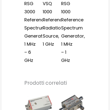
RSG
VSQ
RSG
3000
1000
1000
Reference
Reference
Reference
Spectrum
Radiation
Spectrum
Generator,
Source,
Generator,
1 MHz
1 GHz
1 MHz
– 6
– 1
GHz
GHz
Prodotti correlati