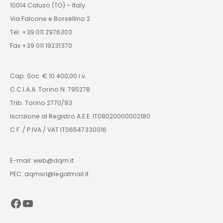
10014 Caluso (TO) – Italy
Via Falcone e Borsellino 2
Tel. +39 011 2976303
Fax +39 011 19231370
Cap. Soc. € 10.400,00 i.v.
C.C.I.A.A. Torino N. 795278
Trib. Torino 2770/93
Iscrizione al Registro A.E.E. IT08020000002180
C.F. / P.IVA / VAT IT06547330016
E-mail: web@dqm.it
PEC: dqmsrl@legalmail.it
Facebook
YouTube