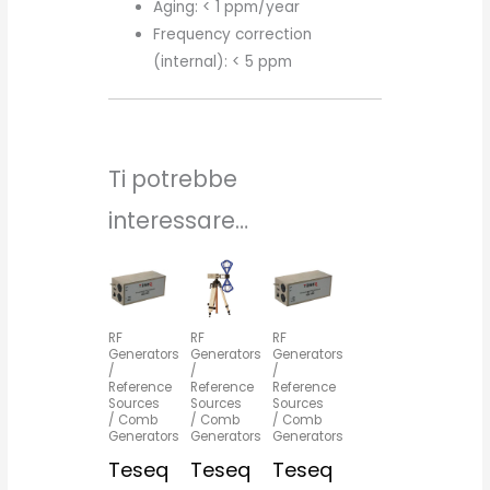
Aging: < 1 ppm/year
Frequency correction
(internal): < 5 ppm
Ti potrebbe
interessare…
RF
RF
RF
Generators
Generators
Generators
/
/
/
Reference
Reference
Reference
Sources
Sources
Sources
/ Comb
/ Comb
/ Comb
Generators
Generators
Generators
Teseq
Teseq
Teseq