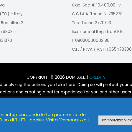
va:
Cap. Soc. € 10.400,00 i.v.
(TO) – Italy
C.C.I.A.A. Torino N. 795278
 Borsellino 2
Trib. Torino 2770/93
2976303
Iscrizione al Registro A.E.E.
9231370
IT08020000002180
C.F. / P.IVA / VAT IT065473300
COPYRIGHT © 2026 DQM S.R.L. |
CREDITS
nalyzing the actions you take here. Doing so will protect your pr
actions and creating a better experience for you and other users.
You are not opted out. Uncheck this box to opt-out.
tinente, ricordando le tue preferenze e le
POWERED BY
DQM S.R.L.
uso di TUTTI i cookie. Visita "Personalizza i
Impostazioni c