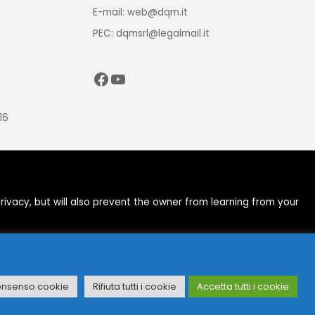
E-mail: web@dqm.it
PEC: dqmsrl@legalmail.it
Facebook
YouTube
16
ivacy, but will also prevent the owner from learning from your
onsenso cookie
Rifiuta tutti i cookie
Accetta tutti i cookie