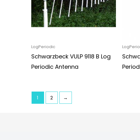
LogPeriodic
LogPerio
Schwarzbeck VULP 9118 B Log
Schwa
Periodic Antenna
Period
1
2
→