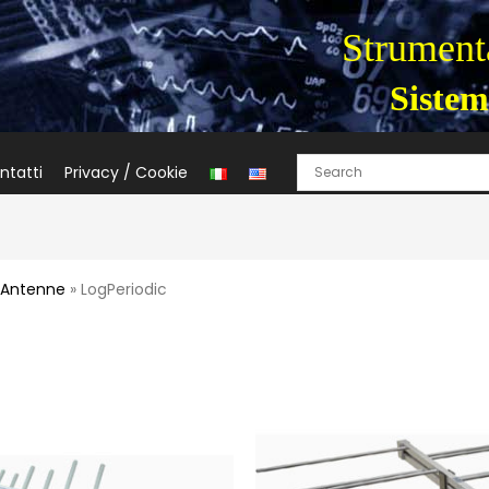
Strumenta
Sistem
ntatti
Privacy / Cookie
»
Antenne
» LogPeriodic