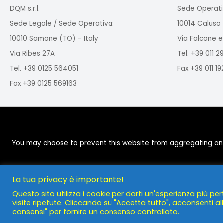
DQM s.r.l.
Sede Operati
Sede Legale / Sede Operativa:
10014 Caluso 
10010 Samone (TO) – Italy
Via Falcone e
Via Ribes 27A
Tel. +39 011 
Tel. +39 0125 564051
Fax +39 011 1
Fax +39 0125 569163
You may choose to prevent this website from aggregating and a
La tua privacy è importante!
Questo sito utilizza i cookie per darti un'esperienza più per
visite ripetute. Cliccando su "Accetta tutto", acconsenti all'
consensi" per fornire un consenso controllato.