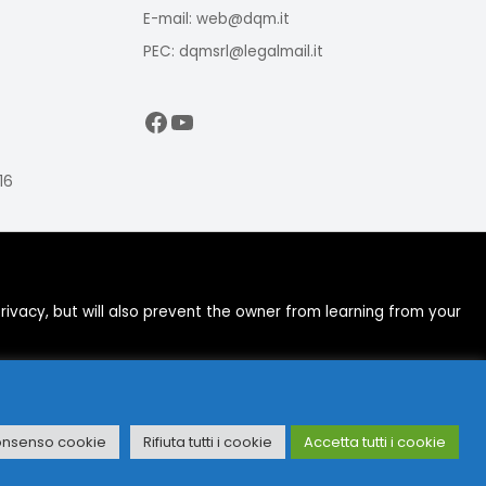
E-mail: web@dqm.it
PEC: dqmsrl@legalmail.it
Facebook
YouTube
16
ivacy, but will also prevent the owner from learning from your
onsenso cookie
Rifiuta tutti i cookie
Accetta tutti i cookie