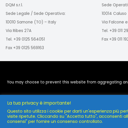
DQM s.r.l.
Sede Operati
Sede Legale / Sede Operativa:
10014 Caluso 
10010 Samone (TO) – Italy
Via Falcone e
Via Ribes 27A
Tel. +39 011 
Tel. +39 0125 564051
Fax +39 011 1
Fax +39 0125 569163
You may choose to prevent this website from aggregating and a
La tua privacy è importante!
Questo sito utilizza i cookie per darti un'esperienza più per
visite ripetute. Cliccando su "Accetta tutto", acconsenti all'
consensi" per fornire un consenso controllato.