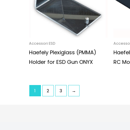
Accessori ESD
Accessor
Haefely Plexiglass (PMMA)
Haefe
Holder for ESD Gun ONYX
RC Mod
1
2
3
→