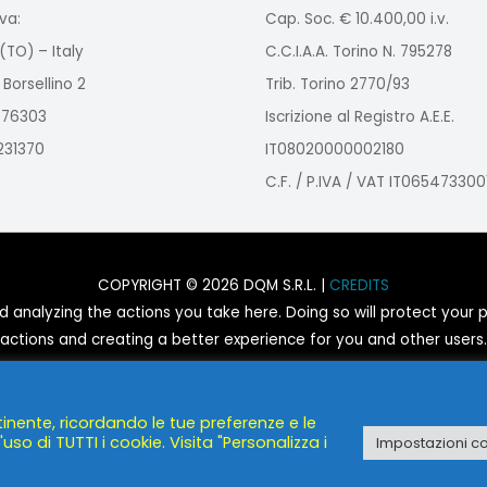
va:
Cap. Soc. € 10.400,00 i.v.
(TO) – Italy
C.C.I.A.A. Torino N. 795278
 Borsellino 2
Trib. Torino 2770/93
2976303
Iscrizione al Registro A.E.E.
9231370
IT08020000002180
C.F. / P.IVA / VAT IT065473300
COPYRIGHT © 2026 DQM S.R.L. |
CREDITS
nalyzing the actions you take here. Doing so will protect your pr
actions and creating a better experience for you and other users.
You are not opted out. Uncheck this box to opt-out.
tinente, ricordando le tue preferenze e le
POWERED BY
DQM S.R.L.
uso di TUTTI i cookie. Visita "Personalizza i
Impostazioni c