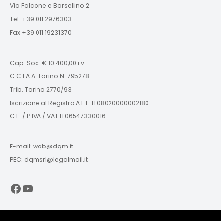
Via Falcone e Borsellino 2
Tel. +39 011 2976303
Fax +39 011 19231370
Cap. Soc. € 10.400,00 i.v.
C.C.I.A.A. Torino N. 795278
Trib. Torino 2770/93
Iscrizione al Registro A.E.E. IT08020000002180
C.F. / P.IVA / VAT IT06547330016
E-mail: web@dqm.it
PEC: dqmsrl@legalmail.it
Facebook
YouTube