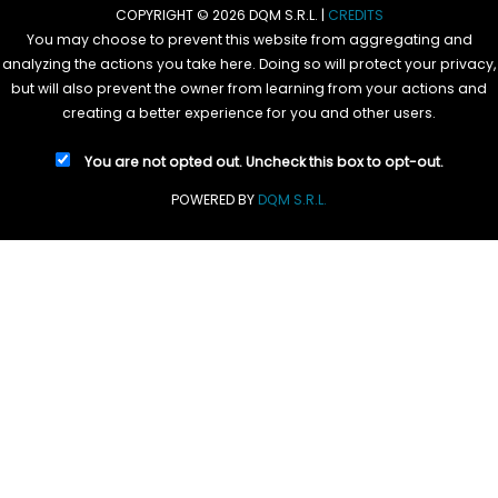
COPYRIGHT © 2026 DQM S.R.L. |
CREDITS
You may choose to prevent this website from aggregating and
analyzing the actions you take here. Doing so will protect your privacy,
but will also prevent the owner from learning from your actions and
creating a better experience for you and other users.
You are not opted out. Uncheck this box to opt-out.
POWERED BY
DQM S.R.L.