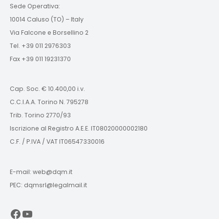
Sede Operativa:
10014 Caluso (TO) – Italy
Via Falcone e Borsellino 2
Tel. +39 011 2976303
Fax +39 011 19231370
Cap. Soc. € 10.400,00 i.v.
C.C.I.A.A. Torino N. 795278
Trib. Torino 2770/93
Iscrizione al Registro A.E.E. IT08020000002180
C.F. / P.IVA / VAT IT06547330016
E-mail: web@dqm.it
PEC: dqmsrl@legalmail.it
Facebook
YouTube