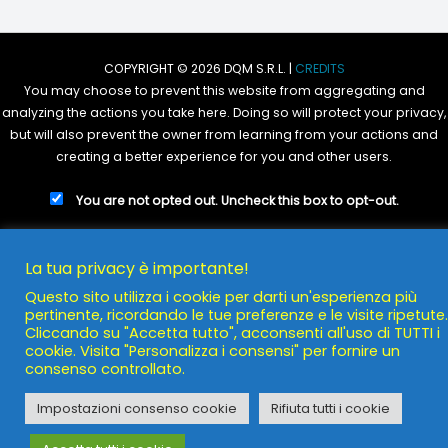
COPYRIGHT © 2026 DQM S.R.L. |
CREDITS
You may choose to prevent this website from aggregating and
analyzing the actions you take here. Doing so will protect your privacy,
but will also prevent the owner from learning from your actions and
creating a better experience for you and other users.
You are not opted out. Uncheck this box to opt-out.
POWERED BY
DQM S.R.L.
La tua privacy è importante!
Questo sito utilizza i cookie per darti un'esperienza più
pertinente, ricordando le tue preferenze e le visite ripetute.
Cliccando su "Accetta tutto", acconsenti all'uso di TUTTI i
cookie. Visita "Personalizza i consensi" per fornire un
consenso controllato.
Impostazioni consenso cookie
Rifiuta tutti i cookie