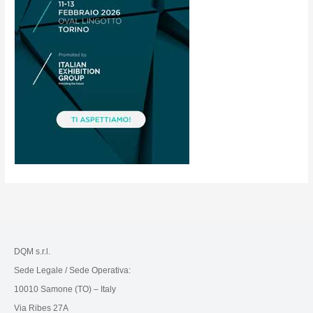
DQM s.r.l.
Sede Legale / Sede Operativa:
10010 Samone (TO) – Italy
Via Ribes 27A