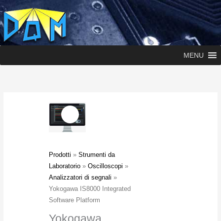
MENU
Prodotti
»
Strumenti da
Laboratorio
»
Oscilloscopi
»
Analizzatori di segnali
»
Yokogawa IS8000 Integrated
Software Platform
Yokogawa