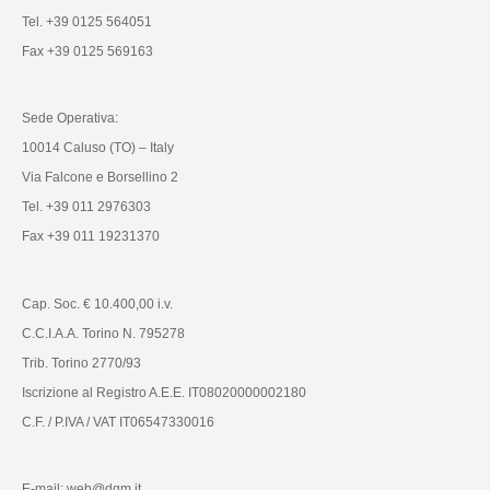
Tel. +39 0125 564051
Fax +39 0125 569163
Sede Operativa:
10014 Caluso (TO) – Italy
Via Falcone e Borsellino 2
Tel. +39 011 2976303
Fax +39 011 19231370
Cap. Soc. € 10.400,00 i.v.
C.C.I.A.A. Torino N. 795278
Trib. Torino 2770/93
Iscrizione al Registro A.E.E. IT08020000002180
C.F. / P.IVA / VAT IT06547330016
E-mail: web@dqm.it