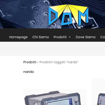
Homepage
Chi Siamo
Prodotti
Dove Siamo
Co
Prodotti
» Prodotti taggati “narda”
narda