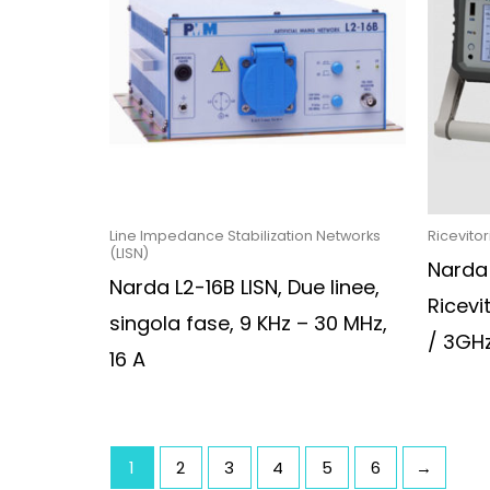
Line Impedance Stabilization Networks
Ricevitor
(LISN)
Narda
Narda L2-16B LISN, Due linee,
Ricevi
singola fase, 9 KHz – 30 MHz,
/ 3GH
16 A
1
2
3
4
5
6
→