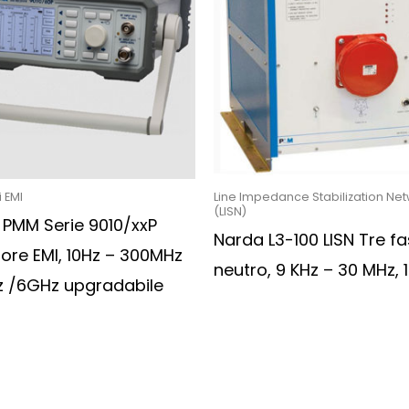
i EMI
Line Impedance Stabilization Ne
(LISN)
 PMM Serie 9010/xxP
Narda L3-100 LISN Tre fa
tore EMI, 10Hz – 300MHz
neutro, 9 KHz – 30 MHz, 
z /6GHz upgradabile