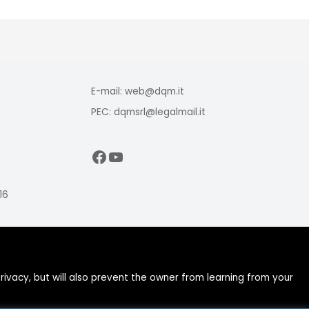
E-mail: web@dqm.it
PEC: dqmsrl@legalmail.it
Facebook
YouTube
16
ivacy, but will also prevent the owner from learning from your