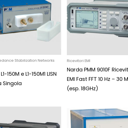
edance Stabilization Networks
Ricevitori EMI
Narda PMM 9010F Ricevi
L1-150M e L1-150M1 LISN
EMI Fast FFT 10 Hz – 30 
a Singola
(esp. 18GHz)