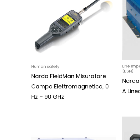
Line Imp
Human safety
(LISN)
Narda FieldMan Misuratore
Narda 
Campo Elettromagnetico, 0
A Line
Hz – 90 GHz