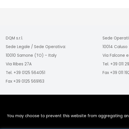
DQM s.r.l.
Sede Operati
Sede Legale / Sede Operativa:
10014 Caluso 
10010 Samone (TO) – Italy
Via Falcone e
Via Ribes 27A
Tel. +39 011 
Tel. +39 0125 564051
Fax +39 011 1
Fax +39 0125 569163
You may choose to prevent this website from aggregating and a