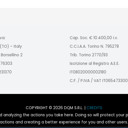
va:
Cap. Soc. € 10.400,00 i.v.
(TO) – Italy
C.C.I.A.A. Torino N. 795278
 Borsellino 2
Trib. Torino 2770/93
2976303
Iscrizione al Registro A.E.E.
9231370
IT08020000002180
C.F. / P.IVA / VAT IT065473300
COPYRIGHT © 2026 DQM S.R.L. |
CREDITS
nalyzing the actions you take here. Doing so will protect your pr
actions and creating a better experience for you and other users.