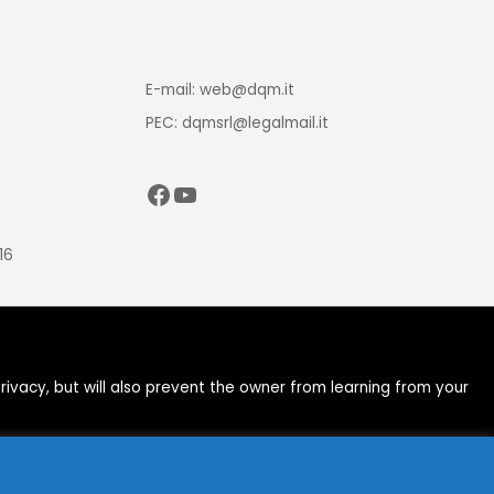
E-mail: web@dqm.it
PEC: dqmsrl@legalmail.it
Facebook
YouTube
16
ivacy, but will also prevent the owner from learning from your