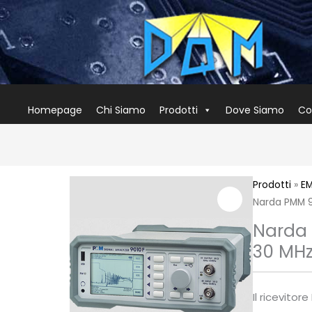
Homepage
Chi Siamo
Prodotti
Dove Siamo
Co
Prodotti
»
EM
Narda PMM 90
Narda 
30 MHz
Il ricevito