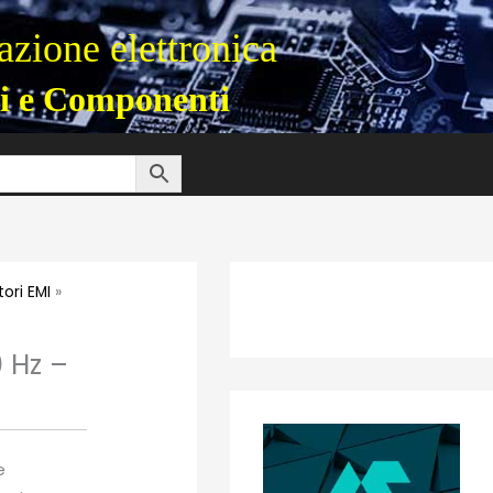
zione elettronica
i e Componenti
tori EMI
»
 Hz –
e