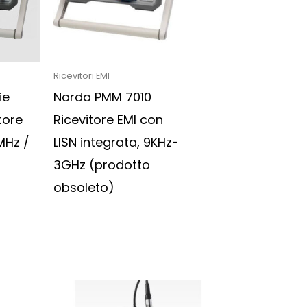
Ricevitori EMI
ie
Narda PMM 7010
tore
Ricevitore EMI con
MHz /
LISN integrata, 9KHz-
3GHz (prodotto
obsoleto)