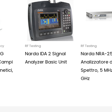
ncy
RF Testing
RF Testing
0G
Narda IDA 2 Signal
Narda NRA-2
 Campi
Analyzer Basic Unit
Analizzatore d
netici,
Spettro, 5 MHz
GHz