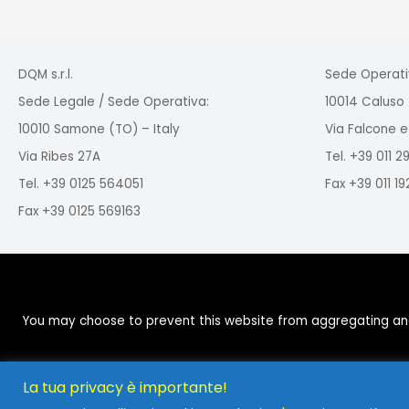
DQM s.r.l.
Sede Operati
Sede Legale / Sede Operativa:
10014 Caluso 
10010 Samone (TO) – Italy
Via Falcone e
Via Ribes 27A
Tel. +39 011 
Tel. +39 0125 564051
Fax +39 011 1
Fax +39 0125 569163
You may choose to prevent this website from aggregating and a
La tua privacy è importante!