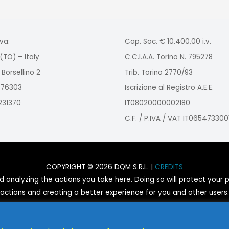
va:
Cap. Soc. € 10.400,00 i.v.
(TO) – Italy
C.C.I.A.A. Torino N. 795278
 Borsellino 2
Trib. Torino 2770/93
2976303
Iscrizione al Registro A.E.E.
9231370
IT08020000002180
C.F. / P.IVA / VAT IT065473300
COPYRIGHT © 2026 DQM S.R.L. |
CREDITS
nalyzing the actions you take here. Doing so will protect your pr
actions and creating a better experience for you and other users.
You are not opted out. Uncheck this box to opt-out.