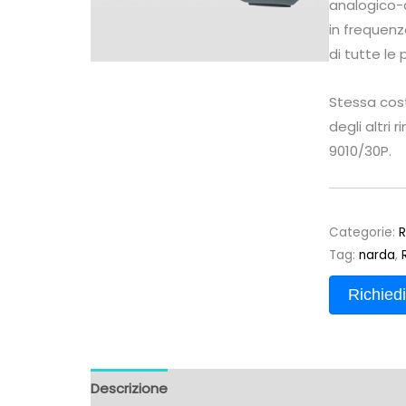
analogico-d
in frequenz
di tutte le 
Stessa cos
degli altri 
9010/30P.
Categorie:
R
Tag:
narda
,
Richiedi
Descrizione