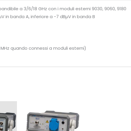
ndibile a 3/6/18 GHz con i moduli esterni 9030, 9060, 9180
BµV in banda A, inferiore a -7 dBµV in banda B
, 1 MHz quando connessi a moduli esterni)