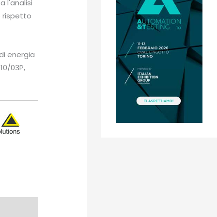
 l'analisi
o rispetto
i energia
010/03P,