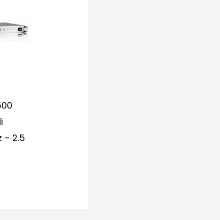
500
i
 – 2.5