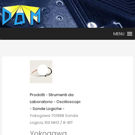
MENU
Prodotti
»
Strumenti da
Laboratorio
»
Oscilloscopi
»
Sonde Logiche
»
Yokogawa 701988 Sonda
Logica, 100 MHZ / 8-BIT
Yokogawa