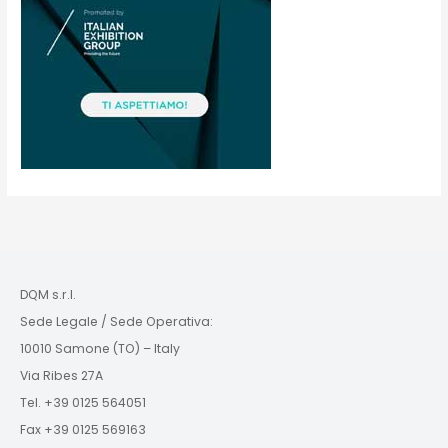
DQM s.r.l.
Sede Legale / Sede Operativa:
10010 Samone (TO) – Italy
Via Ribes 27A
Tel. +39 0125 564051
Fax +39 0125 569163