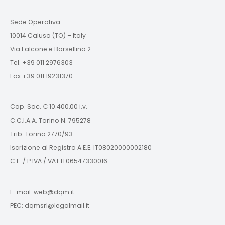
Sede Operativa:
10014 Caluso (TO) – Italy
Via Falcone e Borsellino 2
Tel. +39 011 2976303
Fax +39 011 19231370
Cap. Soc. € 10.400,00 i.v.
C.C.I.A.A. Torino N. 795278
Trib. Torino 2770/93
Iscrizione al Registro A.E.E. IT08020000002180
C.F. / P.IVA / VAT IT06547330016
E-mail: web@dqm.it
PEC: dqmsrl@legalmail.it