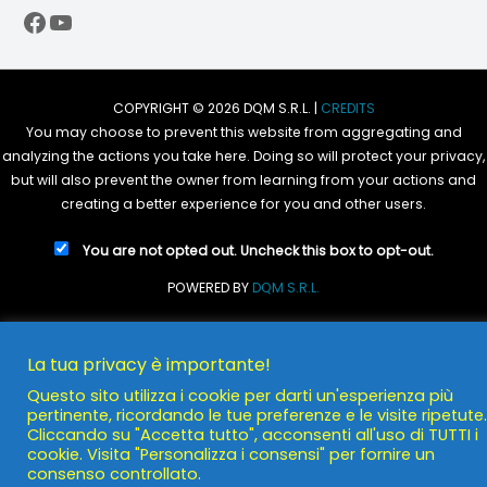
Facebook
YouTube
COPYRIGHT © 2026 DQM S.R.L. |
CREDITS
You may choose to prevent this website from aggregating and
analyzing the actions you take here. Doing so will protect your privacy,
but will also prevent the owner from learning from your actions and
creating a better experience for you and other users.
You are not opted out. Uncheck this box to opt-out.
POWERED BY
DQM S.R.L.
La tua privacy è importante!
Questo sito utilizza i cookie per darti un'esperienza più
pertinente, ricordando le tue preferenze e le visite ripetute.
Cliccando su "Accetta tutto", acconsenti all'uso di TUTTI i
cookie. Visita "Personalizza i consensi" per fornire un
consenso controllato.