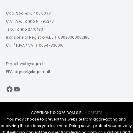
Cap. Soc. € 10.400,00 i.v.
C.C.I.A.A. Torino N. 795278
Trib. Torino 2770/93
Iscrizione al Registro A.E.E. IT08020000002180
C.F. / P.IVA / VAT IT06547330016
E-mail: web@dqm.it
PEC: dqmsrl@legalmail.it
Facebook
YouTube
COPYRIGHT © 2026 DQM S.R.L. |
CREDITS
You may choose to prevent this website from aggregating and
analyzing the actions you take here. Doing so will protect your privacy,
but will also prevent the owner from learning from your actions and