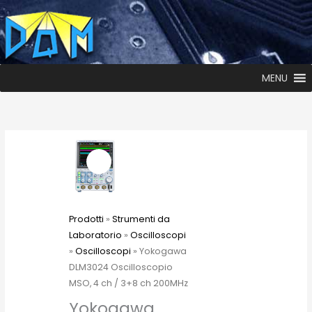
MENU
Prodotti
»
Strumenti da
Laboratorio
»
Oscilloscopi
»
Oscilloscopi
» Yokogawa
DLM3024 Oscilloscopio
MSO, 4 ch / 3+8 ch 200MHz
Yokogawa