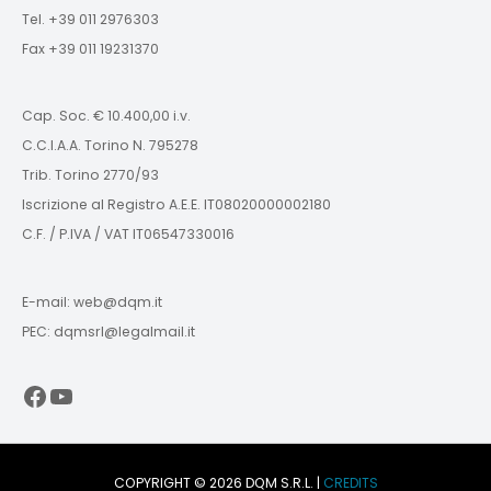
Tel. +39 011 2976303
Fax +39 011 19231370
Cap. Soc. € 10.400,00 i.v.
C.C.I.A.A. Torino N. 795278
Trib. Torino 2770/93
Iscrizione al Registro A.E.E. IT08020000002180
C.F. / P.IVA / VAT IT06547330016
E-mail: web@dqm.it
PEC: dqmsrl@legalmail.it
Facebook
YouTube
COPYRIGHT © 2026 DQM S.R.L. |
CREDITS