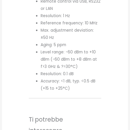
Remote control via USB, RS232
or LAN
Resolution: 1 Hz
Reference frequency: 10 MHz
Max. adjustment deviation:
±50 Hz
Aging: 5 ppm
Level range: -60 dBm to +10
dBm (-60 dBm to +8 dBm at
f>3 GHz & ?>30°C)
Resolution: 0.1 dB
Accuracy: <1 dB, typ. <0.5 dB
(+15 to +25°C)
Ti potrebbe