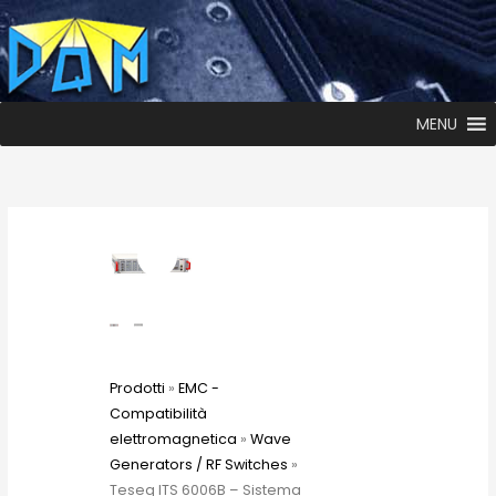
MENU
Prodotti
»
EMC -
Compatibilità
elettromagnetica
»
Wave
Generators / RF Switches
»
Teseq ITS 6006B – Sistema