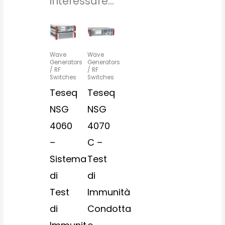
interessare…
Wave
Wave
Generators
Generators
/ RF
/ RF
Switches
Switches
Teseq
Teseq
NSG
NSG
4060
4070
–
C –
Sistema
Test
di
di
Test
Immunità
di
Condotta