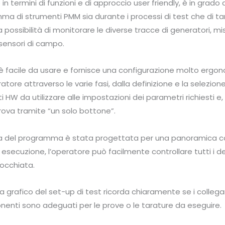
n termini di funzioni e di approccio user friendly, è in grado 
mma di strumenti PMM sia durante i processi di test che di tar
a possibilità di monitorare le diverse tracce di generatori, mis
sensori di campo.
 è facile da usare e fornisce una configurazione molto ergo
atore attraverso le varie fasi, dalla definizione e la selezion
HW da utilizzare alle impostazioni dei parametri richiesti e, i
 prova tramite “un solo bottone”.
cia del programma è stata progettata per una panoramica c
n esecuzione, l’operatore può facilmente controllare tutti i d
occhiata.
grafico del set-up di test ricorda chiaramente se i collegam
nenti sono adeguati per le prove o le tarature da eseguire.