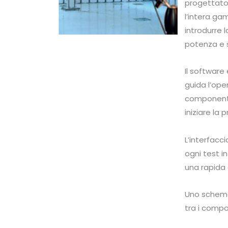
progettato i
l’intera ga
introdurre l
potenza e 
Il software
guida l’oper
componenti 
iniziare la
L’interfac
ogni test i
una rapida 
Uno schema 
tra i compo