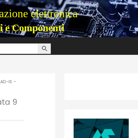
zione elettronica
i e Componenti
AD-IS –
ata 9