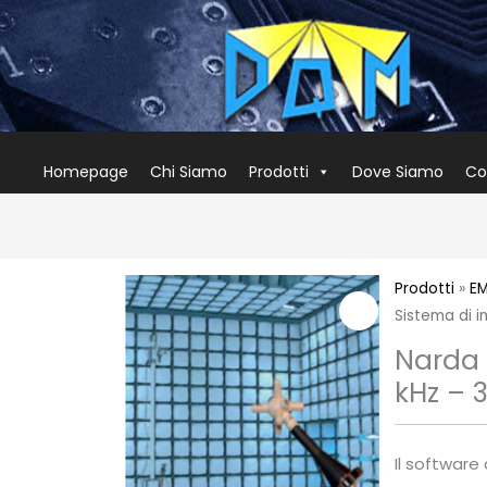
Homepage
Chi Siamo
Prodotti
Dove Siamo
Co
Prodotti
»
EM
Sistema di i
Narda 
kHz – 
Il software