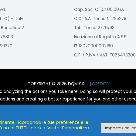
va:
Cap. Soc. € 10.400,00 i.v.
(TO) – Italy
C.C.I.A.A. Torino N. 795278
 Borsellino 2
Trib. Torino 2770/93
2976303
Iscrizione al Registro A.E.E.
9231370
IT08020000002180
C.F. / P.IVA / VAT IT065473300
COPYRIGHT © 2026 DQM S.R.L. |
CREDITS
nalyzing the actions you take here. Doing so will protect your pr
actions and creating a better experience for you and other users.
You are not opted out. Uncheck this box to opt-out.
tinente, ricordando le tue preferenze e le
POWERED BY
DQM S.R.L.
uso di TUTTI i cookie. Visita "Personalizza i
Impostazioni c