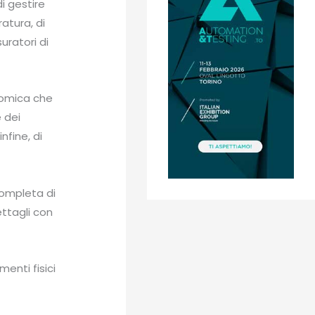
di gestire
atura, di
uratori di
nomica che
e dei
nfine, di
ompleta di
ettagli con
enti fisici