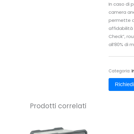
In caso di 
camera anec
permette an
affidabilit
Check”, rou
all’80% di 
Categoria:
I
Richiedi
Prodotti correlati