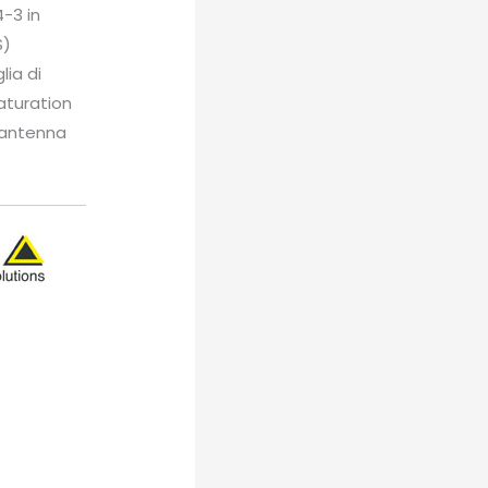
-3 in
S)
lia di
Saturation
/antenna