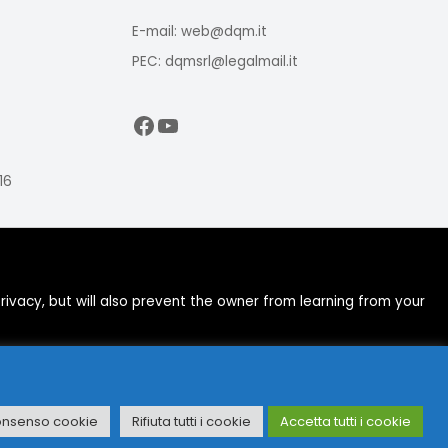
E-mail: web@dqm.it
PEC: dqmsrl@legalmail.it
Facebook
YouTube
16
ivacy, but will also prevent the owner from learning from your
onsenso cookie
Rifiuta tutti i cookie
Accetta tutti i cookie