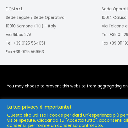
DQM s.r.l.
Sede Operati
Sede Legale / Sede Operativa:
10014 Caluso 
10010 Samone (TO) – Italy
Via Falcone e
Via Ribes 27A
Tel. +39 011 
Tel. +39 0125 564051
Fax +39 011 1
Fax +39 0125 569163
You may choose to prevent this website from aggregating and a
La tua privacy è importante!
Questo sito utilizza i cookie per darti un'esperienza più per
visite ripetute. Cliccando su "Accetta tutto", acconsenti all'
consensi" per fornire un consenso controllato.