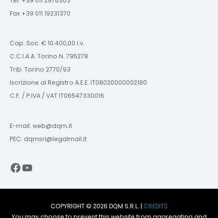
Tel. +39 011 2976303
Fax +39 011 19231370
Cap. Soc. € 10.400,00 i.v.
C.C.I.A.A. Torino N. 795278
Trib. Torino 2770/93
Iscrizione al Registro A.E.E. IT08020000002180
C.F. / P.IVA / VAT IT06547330016
E-mail: web@dqm.it
PEC: dqmsrl@legalmail.it
Facebook
YouTube
COPYRIGHT © 2026 DQM S.R.L. |
CREDITS
You may choose to prevent this website from aggregating and