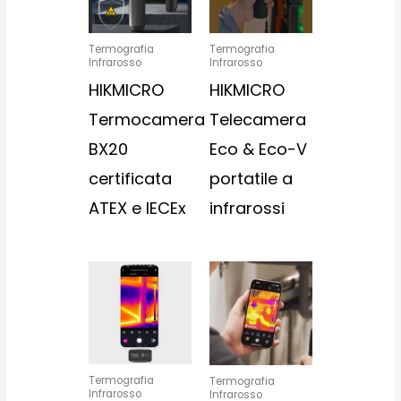
Termografia
Termografia
Infrarosso
Infrarosso
HIKMICRO
HIKMICRO
Termocamera
Telecamera
BX20
Eco & Eco-V
certificata
portatile a
ATEX e IECEx
infrarossi
Termografia
Termografia
Infrarosso
Infrarosso