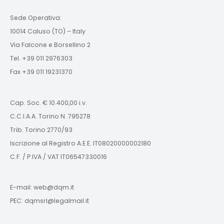
Sede Operativa:
10014 Caluso (TO) – Italy
Via Falcone e Borsellino 2
Tel. +39 011 2976303
Fax +39 011 19231370
Cap. Soc. € 10.400,00 i.v.
C.C.I.A.A. Torino N. 795278
Trib. Torino 2770/93
Iscrizione al Registro A.E.E. IT08020000002180
C.F. / P.IVA / VAT IT06547330016
E-mail: web@dqm.it
PEC: dqmsrl@legalmail.it