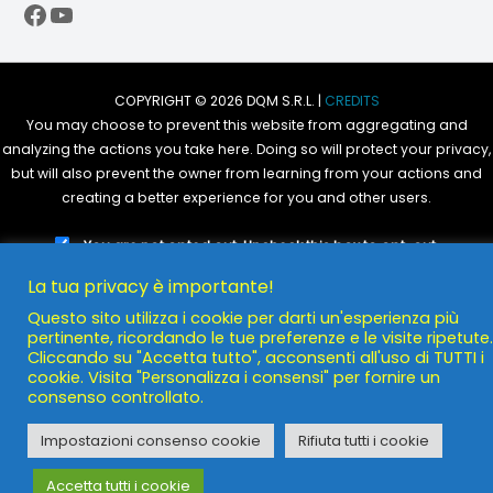
Facebook
YouTube
COPYRIGHT © 2026 DQM S.R.L. |
CREDITS
You may choose to prevent this website from aggregating and
analyzing the actions you take here. Doing so will protect your privacy,
but will also prevent the owner from learning from your actions and
creating a better experience for you and other users.
You are not opted out. Uncheck this box to opt-out.
La tua privacy è importante!
POWERED BY
DQM S.R.L.
Questo sito utilizza i cookie per darti un'esperienza più
pertinente, ricordando le tue preferenze e le visite ripetute.
Cliccando su "Accetta tutto", acconsenti all'uso di TUTTI i
cookie. Visita "Personalizza i consensi" per fornire un
consenso controllato.
Impostazioni consenso cookie
Rifiuta tutti i cookie
Accetta tutti i cookie