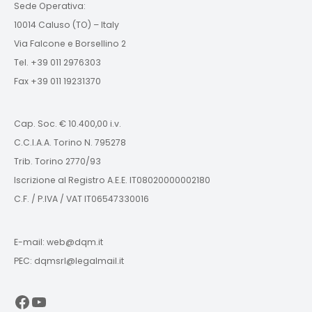
Sede Operativa:
10014 Caluso (TO) – Italy
Via Falcone e Borsellino 2
Tel. +39 011 2976303
Fax +39 011 19231370
Cap. Soc. € 10.400,00 i.v.
C.C.I.A.A. Torino N. 795278
Trib. Torino 2770/93
Iscrizione al Registro A.E.E. IT08020000002180
C.F. / P.IVA / VAT IT06547330016
E-mail: web@dqm.it
PEC: dqmsrl@legalmail.it
Facebook
YouTube