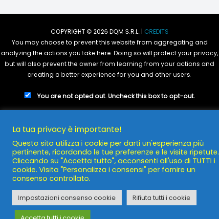
COPYRIGHT © 2026 DQM S.R.L. |
CREDITS
You may choose to prevent this website from aggregating and
analyzing the actions you take here. Doing so will protect your privacy,
but will also prevent the owner from learning from your actions and
creating a better experience for you and other users.
You are not opted out. Uncheck this box to opt-out.
POWERED BY
DQM S.R.L.
La tua privacy è importante!
Questo sito utilizza i cookie per darti un'esperienza più
pertinente, ricordando le tue preferenze e le visite ripetute.
Cliccando su "Accetta tutto", acconsenti all'uso di TUTTI i
cookie. Visita "Personalizza i consensi" per fornire un
consenso controllato.
Impostazioni consenso cookie
Rifiuta tutti i cookie
Accetta tutti i cookie