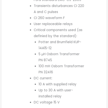
Transients disturbances CI 220
A and C pulses
CI 260 waveform F
User replaceable relays
Critical components used (as
definied by the standard):
Potter and Brumfield KUP-
14A15-12
5 μH Osborn Transformer
PN 8745
100 mH Osborn Transformer
PN 32416
DC current:
10 A with supplied relay
Up to 30 A with user-
installed relay
DC voltage 15 V