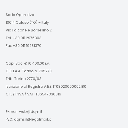
Sede Operativa:
10014 Caluso (TO) – Italy
Via Falcone e Borsellino 2
Tel. +39 011 2976303
Fax +39 011 19231370
Cap. Soc. € 10.400,00 i.v.
C.C.I.A.A. Torino N. 795278
Trib. Torino 2770/93
Iscrizione al Registro A.E.E. IT08020000002180
C.F. / P.IVA / VAT IT06547330016
E-mail: web@dqm.it
PEC: dqmsrl@legalmail.it